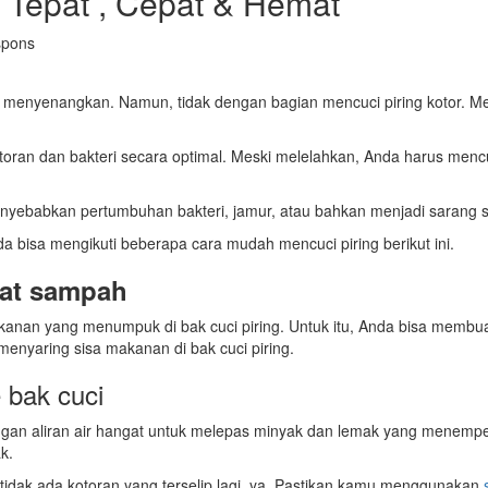
 Tepat , Cepat & Hemat
menyenangkan. Namun, tidak dengan bagian mencuci piring kotor. Mes
oran dan bakteri secara optimal. Meski melelahkan, Anda harus mencu
enyebabkan pertumbuhan bakteri, jamur, atau bahkan menjadi sarang s
da bisa mengikuti beberapa cara mudah mencuci piring berikut ini.
pat sampah
 makanan yang menumpuk di bak cuci piring. Untuk itu, Anda bisa memb
nyaring sisa makanan di bak cuci piring.
 bak cuci
ngan aliran air hangat untuk melepas minyak dan lemak yang menempel
k.
 tidak ada kotoran yang terselip lagi, ya. Pastikan kamu menggunakan