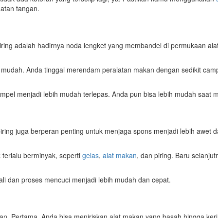
hatan tangan.
iring adalah hadirnya noda lengket yang membandel di permukaan ala
up mudah. Anda tinggal merendam peralatan makan dengan sedikit ca
el menjadi lebih mudah terlepas. Anda pun bisa lebih mudah saat m
ring juga berperan penting untuk menjaga spons menjadi lebih awet da
 terlalu berminyak, seperti
gelas
,
alat makan
, dan piring. Baru selanju
 kali dan proses mencuci menjadi lebih mudah dan cepat.
an. Pertama, Anda bisa meniriskan alat makan yang basah hingga ker