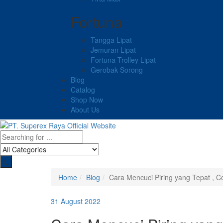
Fortuna
Tangga Lipat
Jemuran Lipat
Fortuna Trolley Lipat
Gerobak Sorong
Blog
Catalog
Shop Now
About Us
Home
Blog
Cara Mencuci Piring yang Tepat , 
31 August 2022