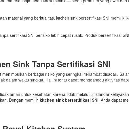
kan material baja tahan karat (stainless steel) premium yang awet d
n material yang berkualitas, kitchen sink bersertifikasi SNI memiliki
anpa sertifikasi SNI berisiko lebih cepat rusak. Produk bersertifikasi S
n Sink Tanpa Sertifikasi SNI
 menimbulkan berbagai risiko yang seringkali terlambat disadari. Salah
usak dalam waktu singkat. Hal ini tentu dapat mengganggu aktivitas d
nsi tidak aman untuk kesehatan karena tidak melalui uji standar kelaya
akan. Dengan memilih
kitchen sink bersertifikasi SNI
, Anda dapat men
ri Royal Kitchen System