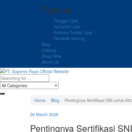
Fortuna
Tangga Lipat
Jemuran Lipat
Fortuna Trolley Lipat
Gerobak Sorong
Blog
Catalog
Shop Now
About Us
Home
Blog
Pentingnya Sertifikasi SNI untuk Ki
26 March 2026
Pentingnya Sertifikasi SN