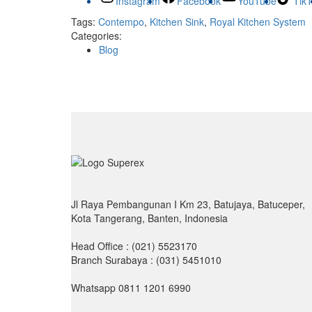
Instagram
Facebook
YouTube
Tik
Tags:
Contempo
,
Kitchen Sink
,
Royal Kitchen System
Categories:
Blog
Jl Raya Pembangunan I Km 23, Batujaya, Batuceper,
Kota Tangerang, Banten, Indonesia
Head Office : (021) 5523170
Branch Surabaya : (031) 5451010
Whatsapp 0811 1201 6990