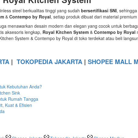
inless steel berkualitas tinggi yang sudah
bersertifikasi SNI
, sehingga
em
&
Contempo by Royal
, setiap produk dibuat dari material premium
em juga menawarkan desain modern dan elegan yang cocok untuk berba
atis aksesoris lengkap,
Royal Kitchen System
&
Contempo by Royal
m
 Kitchen System & Contempo by Royal di toko terdekat atau beli langsu
RTA
|
TOKOPEDIA JAKARTA
|
SHOPEE MALL 
ntuk Kebutuhan Anda?
tchen Sink
untuk Rumah Tangga
, Kuat & Efisien
nda